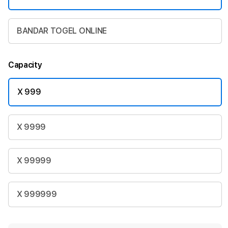
BANDAR TOGEL ONLINE
Capacity
X 999
X 9999
X 99999
X 999999