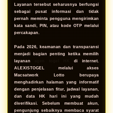
Layanan tersebut seharusnya berfungsi
sebagai pusat informasi dan tidak
pernah meminta pengguna mengirimkan
kata sandi, PIN, atau kode OTP melalui
percakapan.
Pada 2026, keamanan dan transparansi
menjadi bagian penting ketika memilih
layanan
agen togel HK
di internet.
ALEXISTOGEL melalui akses
Macsatwork Lotto berupaya
menghadirkan halaman yang informatif
dengan penjelasan fitur, jadwal layanan,
dan data HK hari ini yang mudah
diverifikasi. Sebelum membuat akun,
pengunjung sebaiknya membaca syarat