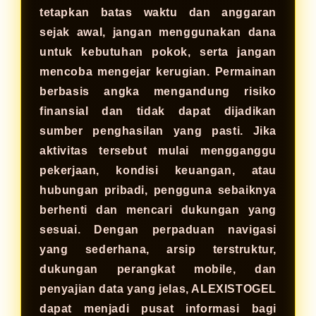
tetapkan batas waktu dan anggaran
sejak awal, jangan menggunakan dana
untuk kebutuhan pokok, serta jangan
mencoba mengejar kerugian. Permainan
berbasis angka mengandung risiko
finansial dan tidak dapat dijadikan
sumber penghasilan yang pasti. Jika
aktivitas tersebut mulai mengganggu
pekerjaan, kondisi keuangan, atau
hubungan pribadi, pengguna sebaiknya
berhenti dan mencari dukungan yang
sesuai. Dengan perpaduan navigasi
yang sederhana, arsip terstruktur,
dukungan perangkat mobile, dan
penyajian data yang jelas, ALEXISTOGEL
dapat menjadi pusat informasi bagi