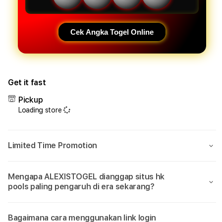
Macsatwork
Macs
Lotto
Lott
Terpercaya
Terp
Data
Data
Cek Angka Togel Online
Hk
Hk
Hari
Hari
Ini
Ini
2026
2026
Get it fast
Pickup
Loading store
Limited Time Promotion
Mengapa ALEXISTOGEL dianggap situs hk
pools paling pengaruh di era sekarang?
Bagaimana cara menggunakan link login