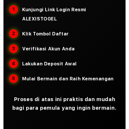
Kunjungi Link Login Resmi
ALEXISTOGEL
Klik Tombol Daftar
Verifikasi Akun Anda
Lakukan Deposit Awal
Mulai Bermain dan Raih Kemenangan
Proses di atas ini praktis dan mudah
bagi para pemula yang ingin bermain.