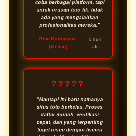
coba berbagai platform, tapi
untuk urusan toto hk, tidak
ada yang mengalahkan
profesionalitas mereka."
Rina Kurniawan.
5 hari
(Medan)
lalu
?????
"Mantap! Ini baru namanya
situs toto berkelas. Proses
daftar mudah, verifikasi
cepat, dan yang terpenting
togel resmi dengan lisensi