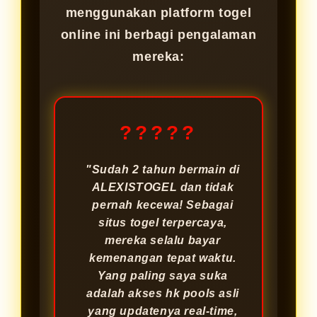
menggunakan platform togel
online ini berbagi pengalaman
mereka:
?????
"Sudah 2 tahun bermain di
ALEXISTOGEL dan tidak
pernah kecewa! Sebagai
situs togel terpercaya,
mereka selalu bayar
kemenangan tepat waktu.
Yang paling saya suka
adalah akses hk pools asli
yang updatenya real-time,