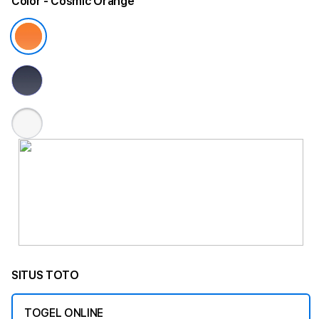
Color
- Cosmic Orange
SITUS TOTO
TOGEL ONLINE