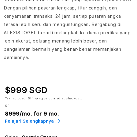
Dengan pilihan pasaran lengkap, fitur canggih, dan
kenyamanan transaksi 24 jam, setiap putaran angka
terasa lebih seru dan menguntungkan. Bergabung di
ALEXISTOGEL berarti melangkah ke dunia prediksi yang
lebih akurat, peluang menang lebih besar, dan
pengalaman bermain yang benar-benar memanjakan
pemainnya.
$999 SGD
Tax included.
Shipping
calculated at checkout.
or
$999
/mo. for 9 mo.
Pelajari Selengkapnya