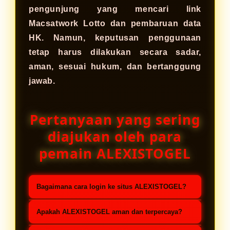
pengunjung yang mencari link
Macsatwork Lotto dan pembaruan data
HK. Namun, keputusan penggunaan
tetap harus dilakukan secara sadar,
aman, sesuai hukum, dan bertanggung
jawab.
Pertanyaan yang sering
diajukan oleh para
pemain ALEXISTOGEL
Bagaimana cara login ke situs ALEXISTOGEL?
Kunjungi link login resmi
Apakah ALEXISTOGEL aman dan terpercaya?
ALEXISTOGEL di situs web atau