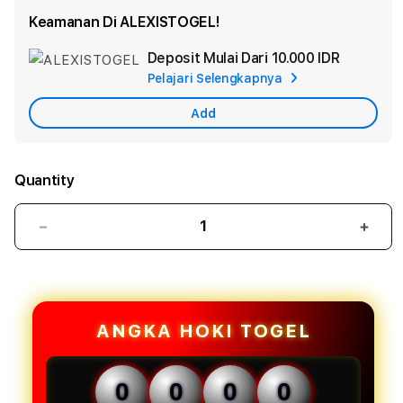
Keamanan Di ALEXISTOGEL!
Deposit Mulai Dari
10.000 IDR
Add
Pelajari Selengkapnya
Apple
Care
Add
Quantity
Decrease
Incr
quantity
quant
for
for
ALEXISTOGEL
ALEX
-
-
Agen
Agen
ANGKA HOKI TOGEL
Togel
Toge
HK
HK
Link
Link
0
0
0
0