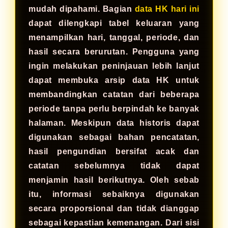
mudah dipahami. Bagian
data HK hari ini
dapat dilengkapi tabel keluaran yang
menampilkan hari, tanggal, periode, dan
hasil secara berurutan. Pengguna yang
ingin melakukan peninjauan lebih lanjut
dapat membuka arsip data HK untuk
membandingkan catatan dari beberapa
periode tanpa perlu berpindah ke banyak
halaman. Meskipun data historis dapat
digunakan sebagai bahan pencatatan,
hasil pengundian bersifat acak dan
catatan sebelumnya tidak dapat
menjamin hasil berikutnya. Oleh sebab
itu, informasi sebaiknya digunakan
secara proporsional dan tidak dianggap
sebagai kepastian kemenangan. Dari sisi